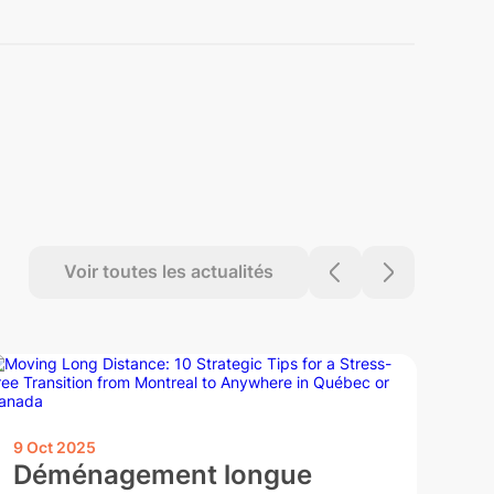
Voir toutes les actualités
25 
Dé
le
9 Oct 2025
Déménagement longue
tr