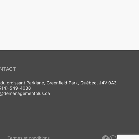
NTACT
 du croissant Parklane, Greenfield Park, Québec, J4V 0A3
514)-549-4088
o@demenagementplus.ca
Termes et conditions